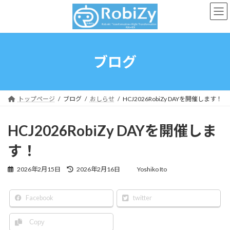
コ
ナ
ン
ビ
テ
ゲ
ン
ー
ツ
シ
へ
ョ
ブログ
ス
ン
キ
に
ッ
移
プ
動
トップページ
ブログ
おしらせ
HCJ2026RobiZy DAYを開催します！
HCJ2026RobiZy DAYを開催しま
す！
最
2026年2月15日
2026年2月16日
Yoshiko Ito
終
更
新
Facebook
twitter
日
時
Copy
: