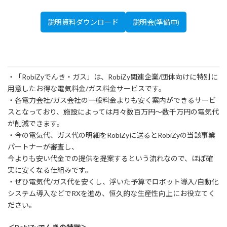
説明資料ダウンロード
説明会(準備中)
・「RobiZyでんき・ガス」は、RobiZy関連企業/団体向けに特別に
⽤意したお得な電気料⾦/ガス料⾦サービスです。
・各電⼒会社/ガス会社の⼀般料⾦よりも安く案内ができるサービ
スとなっており、施設によっては⽉々数百万円〜数千万円の電気代
が削減できます。
・今の電気代、ガス代の明細をRobiZyに送るとRobiZyの当該事業
パートナーが審査し、
今よりも安い代⾦での提供を提案するという流れなので、ほぼ確
実に安くなる仕組みです。
・ぜひ電気代/ガス代を安くし、浮いた予算でロボット導⼊/⾃動化
システム導⼊などでRXを進め、恒久的な⽣産性向上にお役⽴てく
ださい。