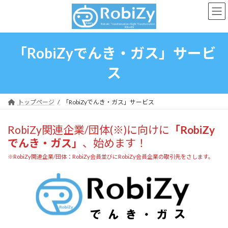
コ
ナ
ン
ビ
テ
ゲ
ン
ー
ツ
シ
「RobiZyでんき・ガス」サービ
へ
ョ
ス
ン
ス
キ
に
ッ
移
プ
動
トップページ
「RobiZyでんき・ガス」サービス
RobiZy関連企業/団体(※)に向けに
「RobiZy
でんき・ガス」
、始めます！
※RobiZy関連企業/団体：RobiZy会員並びにRobiZy会員企業の取引先をさします。