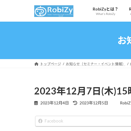
コ
ナ
RobiZyとは？
ン
ビ
What’s RobiZy
テ
ゲ
ン
ー
ツ
シ
お
へ
ョ
ス
ン
キ
に
ッ
移
トップページ
お知らせ（セミナー・イベント情報）
プ
動
2023年12月7日(木)
最
2023年12月4日
2023年12月5日
Robi
終
更
新
Facebook
日