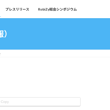
プレスリリース
RobiZy総会シンポジウム
報）
会
Copy