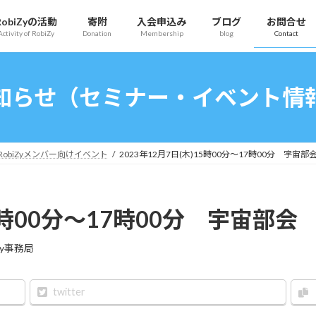
RobiZyの活動
寄附
入会申込み
ブログ
お問合せ
Activity of RobiZy
Donation
Membership
blog
Contact
知らせ（セミナー・イベント情
RobiZyメンバー向けイベント
2023年12月7日(木)15時00分〜17時00分 宇宙部
15時00分〜17時00分 宇宙部会
Zy事務局
twitter