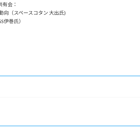
共有会：
向（スペースコタン 大出氏)
SS伊巻氏）