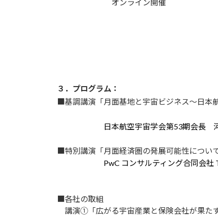
オンライン開催
３．プログラム：
■基調講演「月面基地と宇宙ビジネス～日本
日本航空宇宙学会第53期会長 河
■特別講演「月面経済圏の発展可能性につい
PwC コンサルティング合同会社 
■各社の取組
講演①「広がる宇宙産業と保険会社が果た