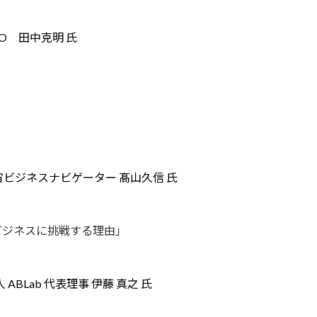
CEO 田中克明 氏
 宇宙ビジネスナビゲーター 髙山久信 氏
ジネスに挑戦する理由」
BLab 代表理事 伊藤 真之 氏