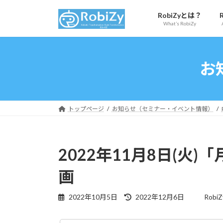
コ
ナ
RobiZyとは？
ン
ビ
What’s RobiZy
テ
ゲ
ン
ー
ツ
シ
お
へ
ョ
ス
ン
キ
に
ッ
移
トップページ
お知らせ（セミナー・イベント情報）
プ
動
2022年11月8日(
画
最
2022年10月5日
2022年12月6日
Robi
終
更