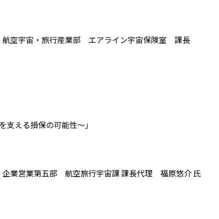
 航空宇宙・旅行産業部 エアライン宇宙保険室 課長
発を支える損保の可能性〜」
企業営業第五部 航空旅行宇宙課 課長代理
福原悠介 氏