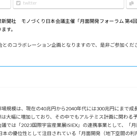
twitter
業新聞社 モノづくり日本会議主催「月面開発フォーラム 第4
ります。
）部会とのコラボレーション企画となりますので、是非ご参加くだ
規模は、現在の40兆円から2040年代には300兆円にまで成
は大幅に増加しており、その中でもアルテミス計画に関わる予
「2023国際宇宙産業展ISIEX」の連携事業として、「月面開発
いて日本の優位性として注目されている「月面開発（地下空間の