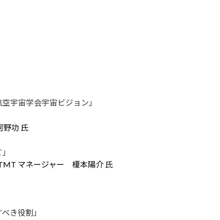
航空宇宙学会宇宙ビジョン」
野功 氏
て」
TMT マネージャー 榎本陽介 氏
すべき役割」