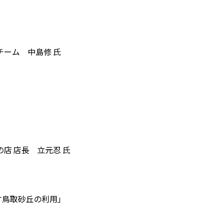
チーム 中島修 氏
店 店長 立元忍 氏
す鳥取砂丘の利用」