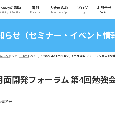
RobiZyの活動
寄附
入会申込み
ブログ
お問合せ
Activity of RobiZy
Donation
Membership
blog
Contact
知らせ（セミナー・イベント情
RobiZyメンバー向けイベント
2022年11月8日(火)「月面開発フォーラム 第4
火)「月面開発フォーラム 第4回勉
Zy事務局