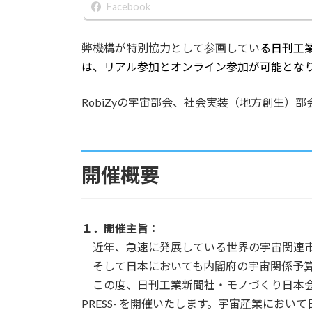
新
Facebook
日
時
:
弊機構が特別協力として参画してい
る日刊工
は、リアル参加とオンライン参加が可能とな
RobiZyの宇宙部会、社会実装（地方創生
開催概要
１．開催主旨：
近年、急速に発展している世界の宇宙関連市場
そして日本においても内閣府の宇宙関係予算
この度、日刊工業新聞社・モノづくり日本会議では
PRESS- を開催いたします。宇宙産業にお