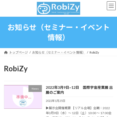
コ
ナ
ン
ビ
テ
ゲ
ン
ー
ツ
シ
お知らせ（セミナー・イベント
へ
ョ
ス
ン
情報）
キ
に
ッ
移
プ
動
トップページ
お知らせ（セミナー・イベント情報）
RobiZy
RobiZy
2022年3月9日~12日 国際宇宙産業展 出
News
展のご案内
2022年1月25日
▶展示会開催概要 【リアル会場】会期：2022
年3月9日（水）～ 12日（土）10:00 ～ 17:00会