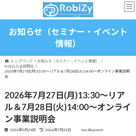
コ
ナ
ン
ビ
テ
ゲ
ン
ー
ツ
シ
お知らせ（セミナー・イベント
へ
ョ
ス
ン
情報）
キ
に
ッ
移
プ
動
トップページ
お知らせ（セミナー・イベント情報）
RobiZy入会説明会
2026年7月27日(月)13:30～リアル＆7月28日(火)14:00～オンライン事業説明
会
2026年7月27日(月)13:30～リア
ル＆7月28日(火)14:00～オンライ
ン事業説明会
最
2026年5月29日
2026年7月22日
Jun Akazome
終