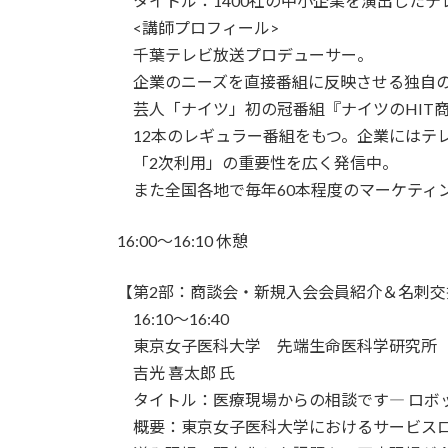
タイトル：1400社の中小企業を演出した
<講師プロフィール>
千葉テレビ放送プロデューサー。
企業のニーズを直接番組に反映させる独自
芸人「ナイツ」初の冠番組『ナイツのHIT
12本のレギュラー番組をもつ。企業にはテ
「2次利用」の重要性を広く発信中。
また全国各地で毎年60本程度のマーケティ
16:00～16:10 休憩
【第2部：商談会・新規入会会員紹介＆名刺交
16:10～16:40
東京女子医科大学 先端生命医科学研究所
吉光 喜太郎 氏
タイトル：医療現場からの相談です― ロボ
概要：東京女子医科大学におけるサービス