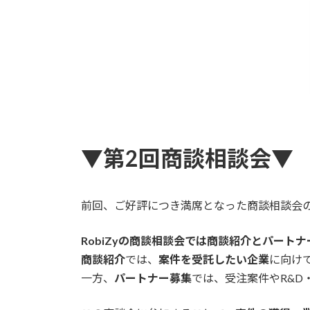
▼第2回商談相談会▼
前回、ご好評につき満席となった商談相談会
RobiZyの商談相談会では商談紹介とパート
商談紹介
では、
案件を受託したい企業
に向け
一方、
パートナー募集
では、受注案件やR&D