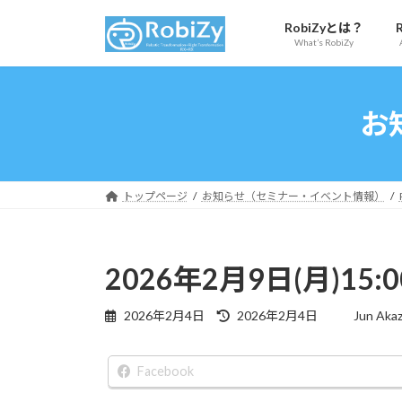
コ
ナ
RobiZyとは？
ン
ビ
What’s RobiZy
テ
ゲ
ン
ー
ツ
シ
お
へ
ョ
ス
ン
キ
に
ッ
移
トップページ
お知らせ（セミナー・イベント情報）
プ
動
2026年2月9日(月)15
最
2026年2月4日
2026年2月4日
Jun Aka
終
更
新
Facebook
日