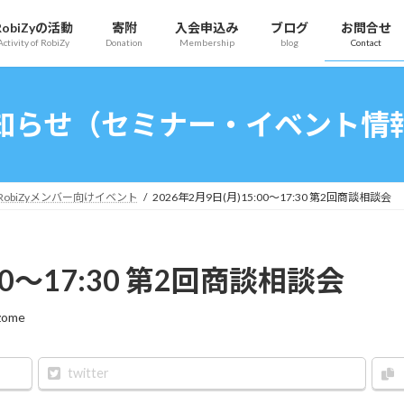
RobiZyの活動
寄附
入会申込み
ブログ
お問合せ
Activity of RobiZy
Donation
Membership
blog
Contact
知らせ（セミナー・イベント情
RobiZyメンバー向けイベント
2026年2月9日(月)15:00～17:30 第2回商談相談会
:00～17:30 第2回商談相談会
zome
twitter