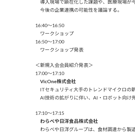
導入現場で顕在化した課題や、医療現場が
今後の企業連携の可能性を議論する。
16:40～16:50
ワークショップ
16:50～17:00
ワークショップ発表
＜新規入会会員紹介発表＞
17:00～17:10
VicOne株式会社
ITセキュリティ大手のトレンドマイクロの
AI技術の拡がりに伴い、AI・ロボット向け先
17:10～17:15
わらべや日洋食品株式会社
わらべ
や
日
洋
グループは、食材調達から製