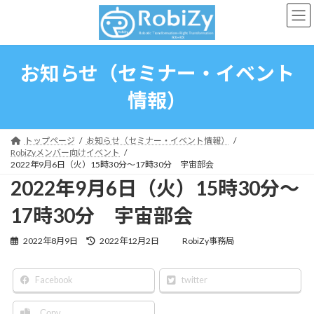
コ
ナ
ン
ビ
テ
ゲ
ン
ー
ツ
シ
お知らせ（セミナー・イベント
へ
ョ
ス
ン
情報）
キ
に
ッ
移
プ
動
トップページ
お知らせ（セミナー・イベント情報）
RobiZyメンバー向けイベント
2022年9月6日（火）15時30分〜17時30分 宇宙部会
2022年9月6日（火）15時30分〜
17時30分 宇宙部会
最
2022年8月9日
2022年12月2日
RobiZy事務局
終
更
新
Facebook
twitter
日
時
Copy