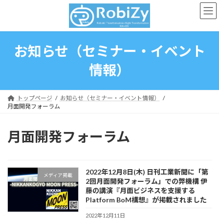
コ
ナ
ン
ビ
テ
ゲ
ン
ー
ツ
シ
お知らせ（セミナー・イベント
へ
ョ
ス
ン
情報）
キ
に
ッ
移
プ
動
トップページ
お知らせ（セミナー・イベント情報）
月面開発フォーラム
月面開発フォーラム
2022年12月8日(木) 日刊工業新聞に「第
メディア掲載
2回月面開発フォーラム」での弊機構 伊
藤の講演『月面ビジネスを支援する
Platform BoM構想』が掲載されました
2022年12月11日